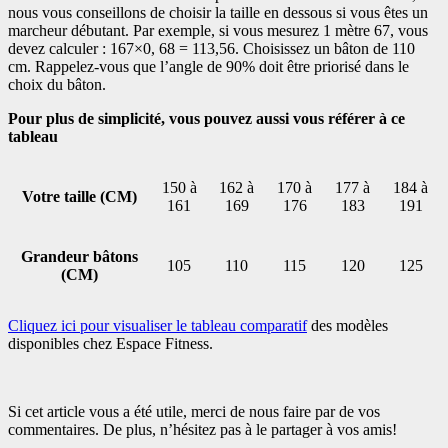
nous vous conseillons de choisir la taille en dessous si vous êtes un
marcheur débutant. Par exemple, si vous mesurez 1 mètre 67, vous
devez calculer : 167×0, 68 = 113,56. Choisissez un bâton de 110
cm. Rappelez-vous que l’angle de 90% doit être priorisé dans le
choix du bâton.
Pour plus de simplicité, vous pouvez aussi vous référer à ce
tableau
150 à
162 à
170 à
177 à
184 à
Votre taille (CM)
161
169
176
183
191
Grandeur bâtons
105
110
115
120
125
(CM)
Cliquez ici pour visualiser le tableau comparatif
des modèles
disponibles chez Espace Fitness.
Si cet article vous a été utile, merci de nous faire par de vos
commentaires. De plus, n’hésitez pas à le partager à vos amis!