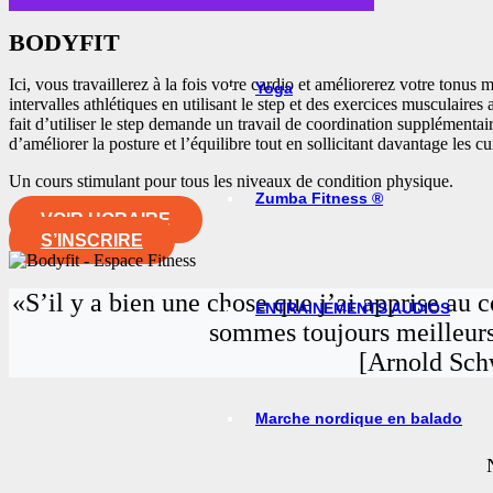
BODYFIT
Ici, vous travaillerez à la fois votre cardio et améliorerez votre tonu
Yoga
intervalles athlétiques en utilisant le step et des exercices musculair
fait d’utiliser le step demande un travail de coordination supplémenta
d’améliorer la posture et l’équilibre tout en sollicitant davantage les cui
Un cours stimulant pour tous les niveaux de condition physique.
Zumba Fitness ®
VOIR HORAIRE
S’INSCRIRE
«S’il y a bien une chose que j’ai apprise au 
ENTRAINEMENTS AUDIOS
sommes toujours meilleurs
[Arnold Sch
Marche nordique en balado