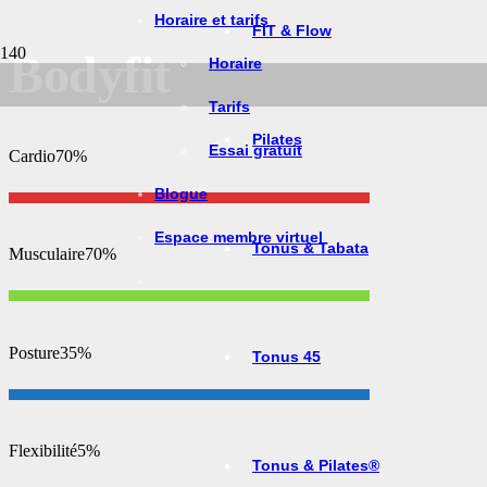
Horaire et tarifs
FIT & Flow
Bodyfit
Horaire
Tarifs
Pilates
Essai gratuit
Cardio
70%
Blogue
Espace membre virtuel
Tonus & Tabata
Musculaire
70%
Posture
35%
Tonus 45
Flexibilité
5%
Tonus & Pilates®