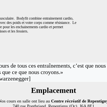
s musculaire. Bodyfit combine entrainement cardio,
es avec des poids et votre corps comme résistance. Le
ire pour les enchainements cardio et permet
sses et les fessiers.
cours de tous ces entraînements, c’est que nous
 que ce que nous croyons.»
warzenegger]
Emplacement
Nos cours en salle ont lieu au
Centre récréatif de Repentign
740 rue Pontbriand, Repentigny (Qc), J6A 8E1