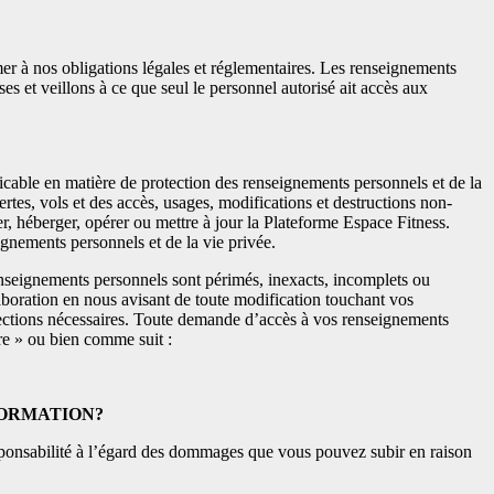
mer à nos obligations légales et réglementaires. Les renseignements
s et veillons à ce que seul le personnel autorisé ait accès aux
icable en matière de protection des renseignements personnels et de la
tes, vols et des accès, usages, modifications et destructions non-
r, héberger, opérer ou mettre à jour la Plateforme Espace Fitness.
ignements personnels et de la vie privée.
renseignements personnels sont périmés, inexacts, incomplets ou
aboration en nous avisant de toute modification touchant vos
rrections nécessaires. Toute demande d’accès à vos renseignements
re » ou bien comme suit :
FORMATION?
responsabilité à l’égard des dommages que vous pouvez subir en raison