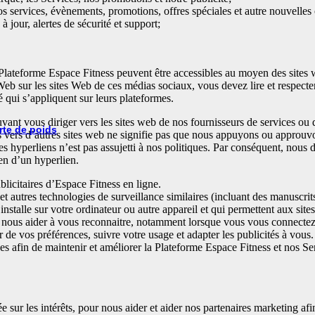
services, évènements, promotions, offres spéciales et autre nouvelles
our, alertes de sécurité et support;
Plateforme Espace Fitness peuvent être accessibles au moyen des site
sur les sites Web de ces médias sociaux, vous devez lire et respecter le
té qui s’appliquent sur leurs plateformes.
nt vous diriger vers les sites web de nos fournisseurs de services ou de 
rte de poids
s vers d’autres sites web ne signifie pas que nous appuyons ou approuvon
s hyperliens n’est pas assujetti à nos politiques. Par conséquent, nous
en d’un hyperlien.
licitaires d’Espace Fitness en ligne.
et autres technologies de surveillance similaires (incluant des manuscri
 installe sur votre ordinateur ou autre appareil et qui permettent aux sit
 nous aider à vous reconnaitre, notamment lorsque vous vous connectez 
 de vos préférences, suivre votre usage et adapter les publicités à vous.
s afin de maintenir et améliorer la Plateforme Espace Fitness et nos Servi
ée sur les intérêts, pour nous aider et aider nos partenaires marketing afin