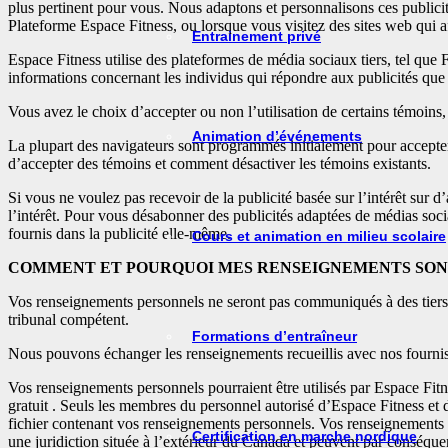
plus pertinent pour vous. Nous adaptons et personnalisons ces publicité
Plateforme Espace Fitness, ou lorsque vous visitez des sites web qui af
Entrainement privé
Espace Fitness utilise des plateformes de média sociaux tiers, tel q
informations concernant les individus qui répondre aux publicités que 
Vous avez le choix d’accepter ou non l’utilisation de certains témoins,
Animation d’événements
La plupart des navigateurs sont programmés initialement pour accepter 
d’accepter des témoins et comment désactiver les témoins existants.
Si vous ne voulez pas recevoir de la publicité basée sur l’intérêt sur d
l’intérêt. Pour vous désabonner des publicités adaptées de médias soci
fournis dans la publicité elle-même.
Cours et animation en milieu scolaire
COMMENT ET POURQUOI MES RENSEIGNEMENTS SONT-
Vos renseignements personnels ne seront pas communiqués à des tiers au
tribunal compétent.
Formations d’entraîneur
Nous pouvons échanger les renseignements recueillis avec nos fournisse
Vos renseignements personnels pourraient être utilisés par Espace Fit
gratuit . Seuls les membres du personnel autorisé d’Espace Fitness et 
fichier contenant vos renseignements personnels. Vos renseignements p
Certification en marche nordique
une juridiction située à l’extérieur du Canada et peuvent par conséquent 