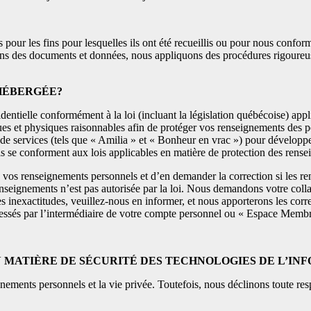
our les fins pour lesquelles ils ont été recueillis ou pour nous confor
sons des documents et données, nous appliquons des procédures rigoureuse
HÉBERGÉE?
ntielle conformément à la loi (incluant la législation québécoise) appl
es et physiques raisonnables afin de protéger vos renseignements des per
s de services (tels que « Amilia » et « Bonheur en vrac ») pour développe
ls se conforment aux lois applicables en matière de protection des rense
 à vos renseignements personnels et d’en demander la correction si les 
enseignements n’est pas autorisée par la loi. Nous demandons votre coll
es inexactitudes, veuillez-nous en informer, et nous apporterons les co
adressés par l’intermédiaire de votre compte personnel ou « Espace Memb
N MATIÈRE DE SÉCURITÉ DES TECHNOLOGIES DE L’IN
ignements personnels et la vie privée. Toutefois, nous déclinons toute 