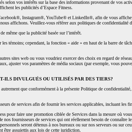
s selon vos intérêts sur la base des informations provenant de vos activi
fichent les publicités d’Espace Fitness.
ue Facebook®, Instagram®, YouTube® et LinkedIn®, afin de vous afficher 
nous affichons. Veuillez-vous référer aux politiques de confidentialité 
 de même que la publicité basée sur l’intérêt.
les témoins; cependant, la fonction « aide » en haut de la barre de tâc
’autres sites web ou vous voudriez exercer des choix en regard de réseau 
aux, ajuster vos paramètres de média sociaux (par exemple, vous pouvez 
ILS DIVULGUÉS OU UTILISÉS PAR DES TIERS?
trement que conformément à la présente Politique de confidentialité, sau
urs de services afin de fournir les services applicables, incluant les fi
ness pour faire une promotion ciblée de Services dans la mesure où vou
de nos fournisseurs de services qui ont réellement besoin de connaître l
ersonnels seront détenus à nos bureaux ou sur nos serveurs ou sur ceux 
être assujettis aux lois de cette juridiction.