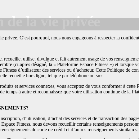
 de la vie privée
 vie privée. C’est pourquoi, nous nous engageons à respecter la confiden
 recueille, utilise, divulgue et fait autrement usage de vos renseignemen
mbre (ci-après désigné, la « Plateforme Espace Fitness ») et lorsque vou
ace Fitness d’utilisateur des services ou d’acheteur. Cette Politique de c
elle recueille hors ligne, tel que par téléphone ou sms.
produits et services connexes, vous acceptez de vous conformer à cette Po
 de temps à autre et reconnaissez que votre utilisation continue de la Pl
GNEMENTS?
nscription, d’utilisation, d’achat des services et de transaction des pages
 Espace Fitness, nous devons recueillir certains renseignements personn
renseignements de carte de crédit et d’autres renseignements similaires.