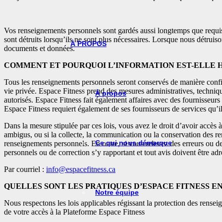
Vos renseignements personnels sont gardés aussi longtemps que requis p
sont détruits lorsqu’ils ne sont plus nécessaires. Lorsque nous détrui
À PROPOS
documents et données.
COMMENT ET POURQUOI L’INFORMATION EST-ELLE 
Tous les renseignements personnels seront conservés de manière confide
vie privée. Espace Fitness prend des mesures administratives, techniqu
À propos
autorisés. Espace Fitness fait également affaires avec des fournisseur
Espace Fitness requiert également de ses fournisseurs de services qu’i
Dans la mesure stipulée par ces lois, vous avez le droit d’avoir accès
ambigus, ou si la collecte, la communication ou la conservation des r
Ce qui nous démarque
renseignements personnels. En outre, si vous relevez des erreurs ou d
personnels ou de correction s’y rapportant et tout avis doivent être 
Par courriel :
info@espacefitness.ca
QUELLES SONT LES PRATIQUES D’ESPACE FITNESS E
Notre équipe
Nous respectons les lois applicables régissant la protection des rense
de votre accès à la Plateforme Espace Fitness