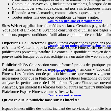
Communiquer avec vous, incluant nos membres, à propos de nos 
Communiquer avec vous concernant nos avis techniques, mises à j
Répondre à vos demandes, commentaires et questions, etc.
Toutes autres fins que nous identifions de temps à autre.
Cours en groupe et programmes
Sites Web et applications de médias sociaux.
Certaines pages de la 
YouTube® et LinkedIn®. Avant de consulter ou d’utiliser nos pages Web 
sont leurs propres conditions d’utilisation et politique de confidentiali
Hyperliens.
La Plateforme Espace Fitness contient des hyperliens pouva
Coaching en saine alimentation et pe
et Amilia ® »). Le fait que la Plateforme Espace Fitness offre des lien
publications pouvant y paraître. Le contenu disponible au moyen de ce
pouvez subir lorsque vous êtes redirigé vers un autre site web au moy
Publicité ciblée.
Cette section vous informe à propos des pratiques pub
Tel que mentionné ci-dessus, nous utilisons des « témoins » (cookies) 
Marche nordique
Fitness. Les témoins sont de petits fichiers textes que votre navigateur
nécessaires pour que la Plateforme Espace Fitness fonctionne ou pour
analyser les performances de la Plateforme Espace Fitness, se souvenir
Analytics, qui utilisent les témoins tiers ou autres marqueurs numérique
Plateforme Espace Fitness et autres sites web.
Cours en entreprise
Qu’est ce que la publicité basé sur les intérêts?
Espace Fitness utilise des outils, incluant des services de publicité bas