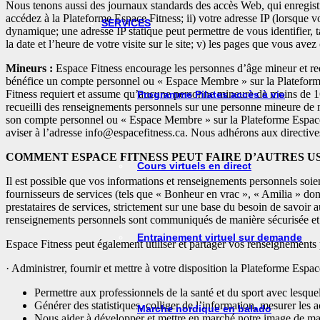
Nous tenons aussi des journaux standards des accès Web, qui enregistre
accédez à la Plateforme Espace Fitness; ii) votre adresse IP (lorsque vo
SERVICES
dynamique; une adresse IP statique peut permettre de vous identifier, 
la date et l’heure de votre visite sur le site; v) les pages que vous ave
Mineurs :
Espace Fitness encourage les personnes d’âge mineur et requ
bénéfice un compte personnel ou « Espace Membre » sur la Plateforme
Fitness requiert et assume qu’aucune personne mineure de moins de 
Programme Pilates accès à vie
recueilli des renseignements personnels sur une personne mineure de 
son compte personnel ou « Espace Membre » sur la Plateforme Espace 
aviser à l’adresse info@espacefitness.ca. Nous adhérons aux directive
COMMENT ESPACE FITNESS PEUT FAIRE D’AUTRES 
Cours virtuels en direct
Il est possible que vos informations et renseignements personnels soien
fournisseurs de services (tels que « Bonheur en vrac », « Amilia » don
prestataires de services, strictement sur une base du besoin de savoir a
renseignements personnels sont communiqués de manière sécurisée e
Entrainement virtuel sur demande
Espace Fitness peut également utiliser et partager vos renseignements 
· Administrer, fournir et mettre à votre disposition la Plateforme Espac
Permettre aux professionnels de la santé et du sport avec lesque
Générer des statistiques, colliger de l’information, mesurer les a
Marche nordique en balado
Nous aider à développer et mettre en marché notre image de marq