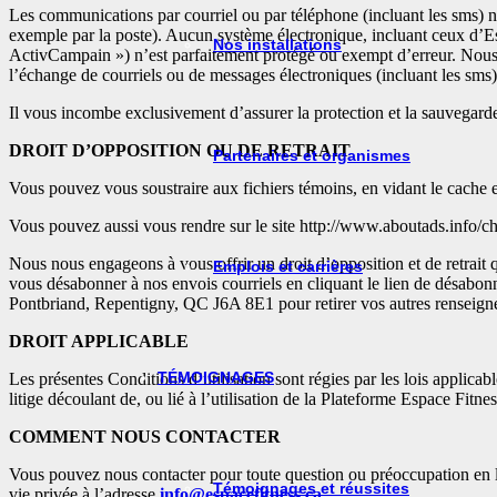
Les communications par courriel ou par téléphone (incluant les sms) n
exemple par la poste). Aucun système électronique, incluant ceux d’Es
Nos installations
ActivCampain ») n’est parfaitement protégé ou exempt d’erreur. Nous 
l’échange de courriels ou de messages électroniques (incluant les sms)
Il vous incombe exclusivement d’assurer la protection et la sauvegarde 
DROIT D’OPPOSITION OU DE RETRAIT
Partenaires et organismes
Vous pouvez vous soustraire aux fichiers témoins, en vidant le cache e
Vous pouvez aussi vous rendre sur le site http://www.aboutads.info/ch
Nous nous engageons à vous offrir un droit d’opposition et de retrait 
Emplois et carrières
vous désabonner à nos envois courriels en cliquant le lien de désabo
Pontbriand, Repentigny, QC J6A 8E1 pour retirer vos autres renseigne
DROIT APPLICABLE
TÉMOIGNAGES
Les présentes Conditions d’utilisation sont régies par les lois applica
litige découlant de, ou lié à l’utilisation de la Plateforme Espace Fit
COMMENT NOUS CONTACTER
Vous pouvez nous contacter pour toute question ou préoccupation en lie
Témoignages et réussites
vie privée à l’adresse
info@espacefitness.ca