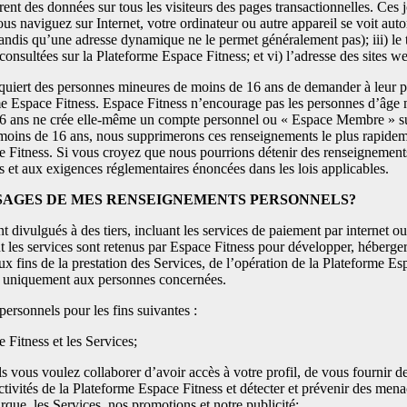
nt des données sur tous les visiteurs des pages transactionnelles. Ces j
us naviguez sur Internet, votre ordinateur ou autre appareil se voit autom
tandis qu’une adresse dynamique ne le permet généralement pas); iii) le t
z consultées sur la Plateforme Espace Fitness; et vi) l’adresse des sites 
iert des personnes mineures de moins de 16 ans de demander à leur paren
 Espace Fitness. Espace Fitness n’encourage pas les personnes d’âge 
16 ans ne crée elle-même un compte personnel ou « Espace Membre » su
moins de 16 ans, nous supprimerons ces renseignements le plus rapidem
Fitness. Si vous croyez que nous pourrions détenir des renseignement
s et aux exigences réglementaires énoncées dans les lois applicables.
USAGES DE MES RENSEIGNEMENTS PERSONNELS?
t divulgués à des tiers, incluant les services de paiement par internet ou
t les services sont retenus par Espace Fitness pour développer, héberger
ux fins de la prestation des Services, de l’opération de la Plateforme Esp
t uniquement aux personnes concernées.
personnels pour les fins suivantes :
e Fitness et les Services;
ls vous voulez collaborer d’avoir accès à votre profil, de vous fournir d
ctivités de la Plateforme Espace Fitness et détecter et prévenir des menac
ue, les Services, nos promotions et notre publicité;