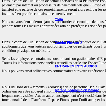
Dans le cadre de l’utilisation de certains services de la Plateforme Esp
paiement par internet ou processeurs de paiements tels que « Stripe et 
transfert et le partage de ces renseignements seront alors régi par les p
invitons à en prendre connaissance attentivement.
Yoga
Nous ne vous demanderons jamais par courrier électronique de nous four
prendre toutes les mesures appropriées afin de protéger ses données per
Dans le cadre de l’utilisation de certains services spécifiques de la 
Zumba Fitness ®
additionnels que vous jugerez appropriés, utiles ou pertinents pour l’us
condition physique ou médicale.
Seuls les employés et entraineurs sous-traitants ou gestionnaires d’Espa
Toutes les informations personnelles recueillies par le site EspaceFitn
ENTRAINEMENTS AUDIOS
Nous pouvons aussi solliciter vos commentaires sur votre expérience à 
Nous utilisons des « témoins » (cookies) afin de personnaliser la Plat
Marche nordique en balado
ordinateur ou autre appareil et sont récupérés automatiquement lors de
fréquemment visitées. Aucun autre renseignement n’est stocké dans les
fonctionnalité de la Plateforme Espace Fitness pour l’utilisateur, et le