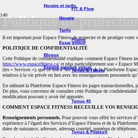
Horaire et tarifs
FIT & Flow
Politique de protection
Horaire
Tarifs
Il est important pour Espace Fitness de respecter et de protéger votre
Pilates
Essai gratuit
POLITIQUE DE CONFIDENTIALITÉ
Blogue
Cette Politique de confidentialité explique comment Espace Fitness inc.
https://www.espacefitness.ca/
et plus particulièrement son « Espace Me
Espace membre virtuel
(les « Services »), que ce soit à titre de visiteur de la Plateforme Esp
Tonus & Tabata
relatives à la vie privée en lien avec les renseignements personnels qu’
En utilisant la Plateforme Espace Fitness les pages transactionnelles, 
De plus, vous convenez de consulter cette Politique de confidentialité
modification pouvant y avoir été apportée.
Tonus 45
COMMENT ESPACE FITNESS RECEUILLE VOS RENSEI
Renseignements personnels.
Pour pouvoir vous offrir les services d’i
expérience à l’égard des Services d’Espace Fitness et de la Plateforme
dates de naissance, adresses, adresses courriel, numéros de téléphone, 
Tonus & Pilates®