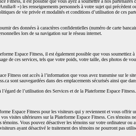
ace Fitness, il est possible que vous ayez à soumettre à nos partenaires d
Amilia® ») les renseignements personnels à votre sujet qui précèdent ou d
olitiques de vie privée et modalités et conditions d’utilisation de ces par
nir des données à caractères confidentielles (numéro de carte bancaire,
sonnelles lors de sa navigation sur le réseau internet.
Plateforme Espace Fitness, il est également possible que vous soumettiez
age de ces services, tels que votre poids, votre taille, des photos de vou
ce Fitness ont accès à l’information que vous avez transmise sur le site. 
ess.ca sont sauvegardées dans des emplacements sécurisés ainsi que dans d
l’égard de l’utilisation des Services et de la Plateforme Espace Fitness.
eforme Espace Fitness pour les visiteurs qui y reviennent et vous offrir 
 vos visites ultérieures sur la Plateforme Espace Fitness. Ces témoins ne
 témoins. Vous pouvez désactiver les témoins sur votre ordinateur ou au
s visiteurs ayant désactivé le traitement des témoins ne pourront pas util